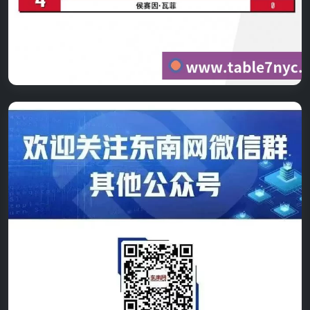
电竞频道
热门电竞赛事全覆盖，支持边看边聊功能，打造专属电竞
内容互动专区。