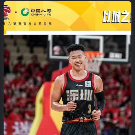
体育直播
涵盖足球、篮球、网球等项目的全球赛事直播，高清画
质、低延迟体验，适合追求流畅观赛的用户。