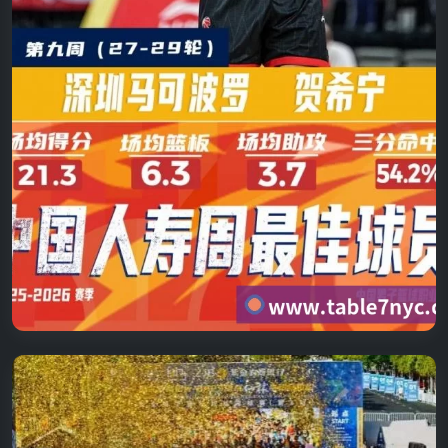
赛事解说
多语种解说覆盖国际赛事，结合战术分析与实时解读，提
升用户观赛理解深度。