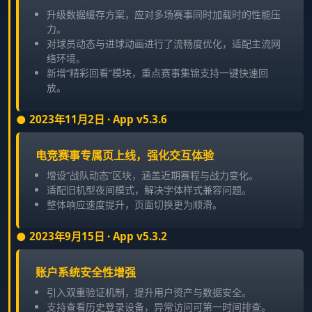
升级数据缓存方案，应对多场赛事同时加载时的性能压
力。
对球员动态与进球动画进行了流畅度优化，适配主流网
络环境。
新增“精彩回看”模块，重点赛事集锦支持一键快速回
放。
2023年11月2日 · App v5.3.6
电竞赛事专属页上线，强化交互体验
增设“战队动态”区块，涵盖近期赛程与战力变化。
适配旧机型夜间模式，解决字体样式兼容问题。
整体响应速度提升，页面切换更为顺滑。
2023年9月15日 · App v5.3.2
账户系统安全性增强
引入双重验证机制，提升用户资产与数据安全。
支持查看历史登录设备，异常访问可第一时间排查。