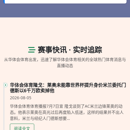
赛事快讯 · 实时追踪
从华体会体育出发，迅速了解华体会体育相关的全球热门体育消息与
直播动态
华体会体育隆戈：莱奥未能靠世界杯提升身价米兰委托门
德斯以6千万欧卖掉他
2026-08-05
华体会体育体育播报7月7日宣 隆戈谈到了AC米兰边锋莱奥的动
态。他表示莱奥在高光过后再度陷入低迷，这样的结果并不出人
意料，米兰与经纪人门德斯想要…
阅读全文