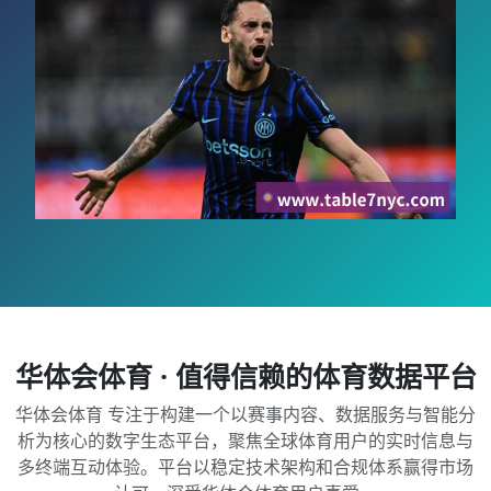
华体会体育 · 值得信赖的体育数据平台
华体会体育 专注于构建一个以赛事内容、数据服务与智能分
析为核心的数字生态平台，聚焦全球体育用户的实时信息与
多终端互动体验。平台以稳定技术架构和合规体系赢得市场