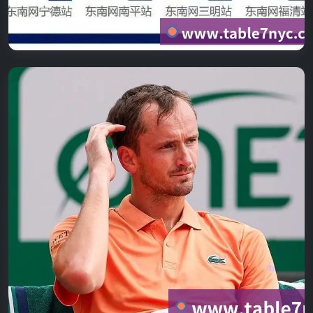
赛事专题
整合重要赛事专题页、球队档案与图文集锦，适合深入了
解比赛背景与阵容走势。