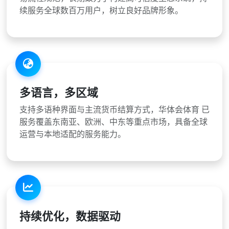
续服务全球数百万用户，树立良好品牌形象。
多语言，多区域
支持多语种界面与主流货币结算方式，华体会体育 已
服务覆盖东南亚、欧洲、中东等重点市场，具备全球
运营与本地适配的服务能力。
持续优化，数据驱动