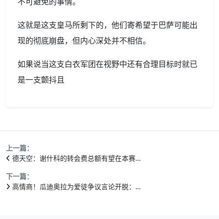
不可避免的事情。
这就是这支皇马所剩下的，他们寄希望于巴萨可能出
现的彻底崩盘，但内心深处并不相信。
如果说当这支白衣军团在视野中还有合理目标时就已
是一支颤抖且
上一篇：
德天空：谢什科的转会费总额有望在本赛…
下一篇：
高情商！瓜迪奥拉为爱徒争议言论开脱：…