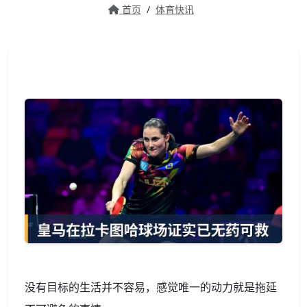
首页
/
体育快讯
没有目标的生活并不容易，感觉唯一的动力就是拖延