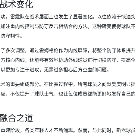
体战术变化
成功，雷霆队在战术层面上也发生了显著变化。以往依赖于快速
更加注重内线控制与防守反击相结合的方法。这种转变使得球队
了防守韧性。
行了多次调整，通过霍姆格伦作为内线屏障，将整个防守体系提
对方核心内线，还能够有效地协助外线球员进行切换防守，提高
可以更加专注于进攻，无需过多担心后方空虚的问题。
战术的重要组成部分。在比赛过程中，所有球员之间默契度明显
反应，不仅提升了球队士气，也让每位成员都能更好地发挥自己
员融合之道
于重建阶段，各类年轻人才不断涌现。然而，与此同时，新老球