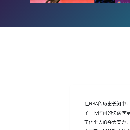
在NBA的历史长河中
了一段时间的伤病恢
了他个人的强大实力