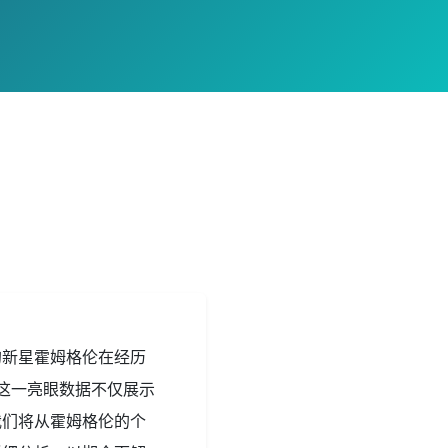
的新星霍姆格伦在经历
这一亮眼数据不仅展示
我们将从霍姆格伦的个