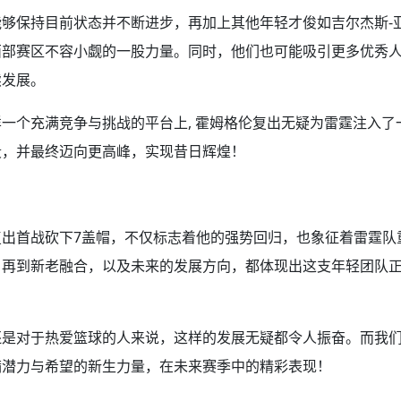
够保持目前状态并不断进步，再加上其他年轻才俊如吉尔杰斯-
西部赛区不容小觑的一股力量。同时，他们也可能吸引更多优秀
续发展。
样一个充满竞争与挑战的平台上, 霍姆格伦复出无疑为雷霆注入
段，并最终迈向更高峰，实现昔日辉煌！
复出首战砍下7盖帽，不仅标志着他的强势回归，也象征着雷霆队
，再到新老融合，以及未来的发展方向，都体现出这支年轻团队
还是对于热爱篮球的人来说，这样的发展无疑都令人振奋。而我
满潜力与希望的新生力量，在未来赛季中的精彩表现！