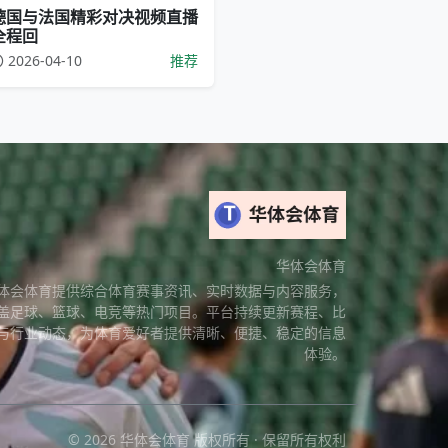
德国与法国精彩对决视频直播
全程回
2026-04-10
推荐
华体会体育
体会体育提供综合体育赛事资讯、实时数据与内容服务，
盖足球、篮球、电竞等热门项目。平台持续更新赛程、比
与行业动态，为体育爱好者提供清晰、便捷、稳定的信息
体验。
© 2026 华体会体育 版权所有 · 保留所有权利