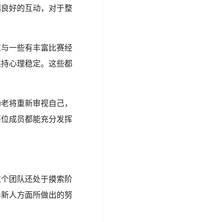
起良好的互动，对于整
过与一些有丰富比赛经
保持心理稳定。这些都
励老将重新审视自己，
每位成员都能充分发挥
这个团队还处于摸索阶
养新人方面所做出的努