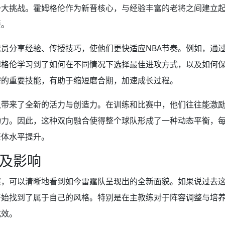
一大挑战。霍姆格伦作为新晋核心，与经验丰富的老将之间建立
要。
员分享经验、传授技巧，使他们更快适应NBA节奏。例如，通
姆格伦学习到了如何在不同情况下选择最佳进攻方式，以及如何
需的重要技能，有助于缩短磨合期，加速成长过程。
队带来了全新的活力与创造力。在训练和比赛中，他们往往能激
动力。因此，这种双向融合使得整个球队形成了一种动态平衡，
整体水平提升。
望及影响
察，可以清晰地看到如今雷霆队呈现出的全新面貌。如果说过去
开始找到了属于自己的风格。特别是在主教练对于阵容调整与培
成效。