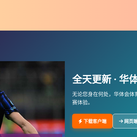
全天更新 ·
华
无论您身在何处，
华体会体育
赛体验。
下载客户端
网页