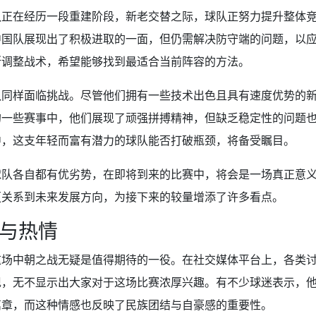
队正在经历一段重建阶段，新老交替之际，球队正努力提升整体
中国队展现出了积极进取的一面，但仍需解决防守端的问题，以
断调整战术，希望能够找到最适合当前阵容的方法。
队同样面临挑战。尽管他们拥有一些技术出色且具有速度优势的
的一些赛事中，他们展现了顽强拼搏精神，但缺乏稳定性的问题
中，这支年轻而富有潜力的球队能否打破瓶颈，将备受瞩目。
球队各自都有优劣势，在即将到来的比赛中，将会是一场真正意
更关系到未来发展方向，为接下来的较量增添了许多看点。
待与热情
这场中朝之战无疑是值得期待的一役。在社交媒体平台上，各类
现，无不显示出大家对于这场比赛浓厚兴趣。有不少球迷表示，
篇章，而这种情感也反映了民族团结与自豪感的重要性。