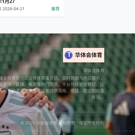
年1月27
2026-04-21
推荐
华体会体育
体会体育提供综合体育赛事资讯、实时数据与内容服务，
盖足球、篮球、电竞等热门项目。平台持续更新赛程、比
与行业动态，为体育爱好者提供清晰、便捷、稳定的信息
体验。
© 2026 华体会体育 版权所有 · 保留所有权利