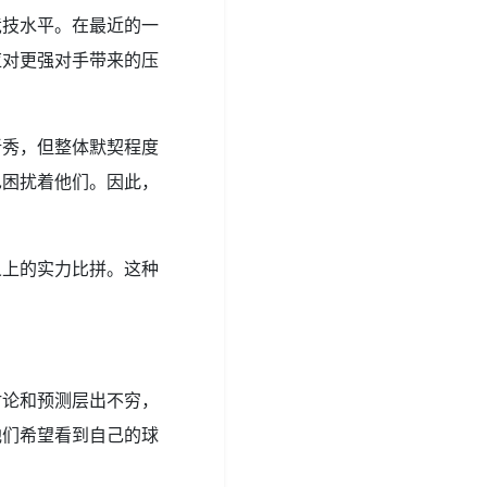
竞技水平。在最近的一
应对更强对手带来的压
新秀，但整体默契程度
也困扰着他们。因此，
义上的实力比拼。这种
讨论和预测层出不穷，
他们希望看到自己的球