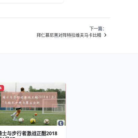
下一篇：
拜仁慕尼黑对阵特拉维夫马卡比精
4
骑士与步行者激战正酣2018