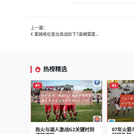
上一篇：
霍姆格伦复出首战砍下7盖帽雷霆…
热榜精选
#1
#2
热火与湖人激战G2关键时刻
07年火