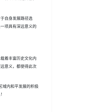
对于自身发展路径选
是一项具有深远意义的
承载着丰富历史文化内
深远意义，都使得此次
时也是推动区域内和平发展的积极
典！