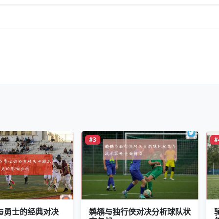
#3
#
箭与勇士的经典对决
鹈鹕与独行侠对决分析球队状