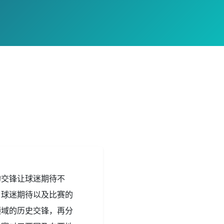
的交锋让球迷期待不
、球迷期待以及比赛的
领域的历史交锋，再分