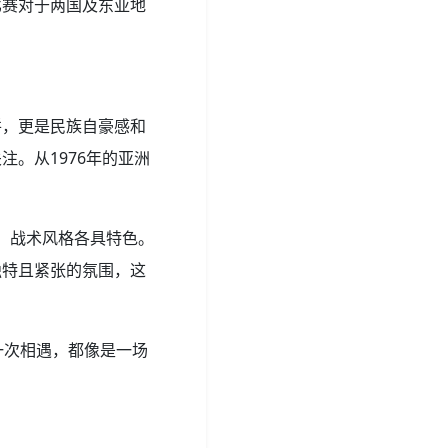
比赛对于两国及东亚地
拼，更是民族自豪感和
。从1976年的亚洲
当，战术风格各具特色。
独特且紧张的氛围，这
一次相遇，都像是一场