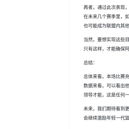
再者，通过此次表现
在未来几个赛季里，
也可能成为联盟内其
当然，要想实现这些
只有这样，才能确保
总结：
总体来看，本场比赛充
数据来看，可以看出
领导才能，这是任何
未来，我们期待看到
会继续激励年轻一代