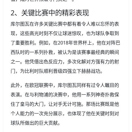
2、关键比赛中的精彩表现
库尔图瓦在许多关键比赛中都有着令人难以忘怀的表
现，这些高光时刻不仅让球迷惊叹，也为球队争取到
了重要胜利。例如，在2018年世界杯上，他在对阵巴
西队时的一系列扑救，被认为是该赛事最经典的瞬间
之一。他凭借出色反应力，多次化解对方强有力的射
门，为比利时队顺利晋级四强立下赫赫战功。
此外，在欧冠联赛中，库尔图瓦同样有过令人瞩目的
表演。在与利物浦的决赛中，他用一系列神奇扑救保
住了皇马的大门，让对手无计可施。那场比赛既是他
个人能力的一次充分展示，也体现了他在关键时刻对
球队所做出的巨大贡献。