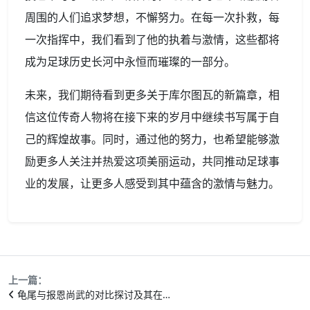
周围的人们追求梦想，不懈努力。在每一次扑救，每
一次指挥中，我们看到了他的执着与激情，这些都将
成为足球历史长河中永恒而璀璨的一部分。
未来，我们期待看到更多关于库尔图瓦的新篇章，相
信这位传奇人物将在接下来的岁月中继续书写属于自
己的辉煌故事。同时，通过他的努力，也希望能够激
励更多人关注并热爱这项美丽运动，共同推动足球事
业的发展，让更多人感受到其中蕴含的激情与魅力。
上一篇：
龟尾与报恩尚武的对比探讨及其在…