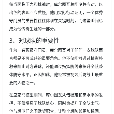
每当面临压力和挑战时，库尔图瓦总能冷静应对，以
出色的表现回应质疑。他用实际行动证明，一个优秀
守门员的重要性往往体现在关键时刻，而这些瞬间也
成为他传奇生涯的一部分。
3、对球队的重要性
作为一名顶级守门员，库尔图瓦对于任何一支球队而
言都是不可或缺的重要角色。他不仅能够通过精彩扑
救来阻止对方进球，还能通过指挥防线来提升全队整
体防守水平。正因如此，他经常被视为后防线上最重
要的人物之一。
在皇家马德里期间，库尔图瓦凭借稳定和高水平的发
挥，不仅增强了球队信心，同时也提升了全队士气。
他与后卫们之间默契配合，让整个后防线更加稳固，