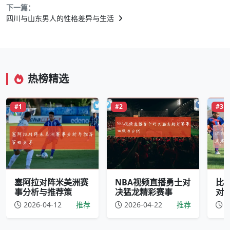
下一篇：
四川与山东男人的性格差异与生活
热榜精选
#1
#2
#3
塞阿拉对阵米美洲赛
NBA视频直播勇士对
比
事分析与推荐策
决猛龙精彩赛事
对
2026-04-12
推荐
2026-04-22
推荐
2