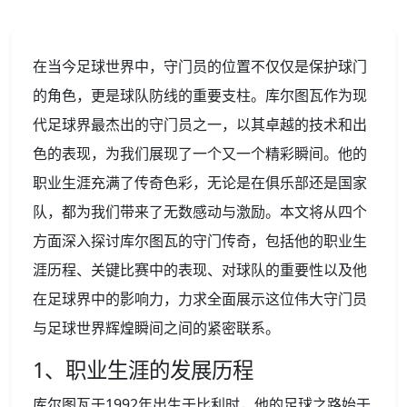
在当今足球世界中，守门员的位置不仅仅是保护球门
的角色，更是球队防线的重要支柱。库尔图瓦作为现
代足球界最杰出的守门员之一，以其卓越的技术和出
色的表现，为我们展现了一个又一个精彩瞬间。他的
职业生涯充满了传奇色彩，无论是在俱乐部还是国家
队，都为我们带来了无数感动与激励。本文将从四个
方面深入探讨库尔图瓦的守门传奇，包括他的职业生
涯历程、关键比赛中的表现、对球队的重要性以及他
在足球界中的影响力，力求全面展示这位伟大守门员
与足球世界辉煌瞬间之间的紧密联系。
1、职业生涯的发展历程
库尔图瓦于1992年出生于比利时，他的足球之路始于