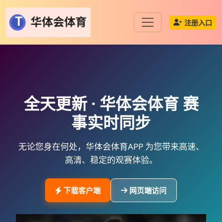
注册入口
全天更新 ·
华体会体育
赛
事实时同步
无论您身在何处，
华体会体育APP
为您带来高速、
高清、稳定的观赛体验。
下载客户端
网页端访问