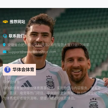
推荐网站
联系我们
安徽省合肥市蜀山区科技路230号智慧大厦17层1703室
support@www.table7nyc.com
华体会体育
华体会体育提供综合体育赛事资讯、实时数据与内容服务，覆盖足
球、篮球、电竞等热门项目。平台持续更新赛程、比分与行业动态，
为体育爱好者提供清晰、便捷、稳定的信息体验。