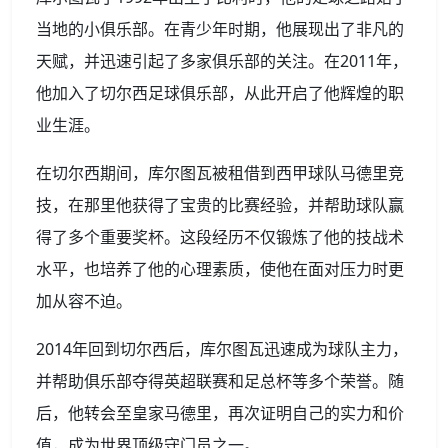
当地的小俱乐部。在青少年时期，他展现出了非凡的
天赋，并迅速引起了多家俱乐部的关注。在2011年，
他加入了切尔西足球俱乐部，从此开启了他辉煌的职
业生涯。
在切尔西期间，库尔图瓦被租借到西甲球队马德里竞
技，在那里他获得了宝贵的比赛经验，并帮助球队赢
得了多个重要奖杯。这段经历不仅锻炼了他的技战术
水平，也培养了他的心理素质，使他在面对压力时更
加从容不迫。
2014年回到切尔西后，库尔图瓦迅速成为球队主力，
并帮助俱乐部夺得英超联赛和足总杯等多个荣誉。随
后，他转会至皇家马德里，再次证明自己的实力和价
值，成为世界顶级守门员之一。