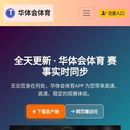
注册入口
全天更新 ·
华体会体育
赛
事实时同步
无论您身在何处，
华体会体育APP
为您带来高速、
高清、稳定的观赛体验。
下载客户端
网页端访问