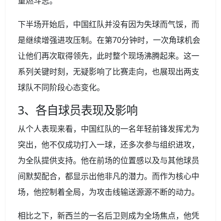
重燃斗志。
下半场开始后，中国红队并没有因为失球而气馁，而
是继续增强进攻压制。在第70分钟时，一次角球机会
让他们再次取得领先，此时整个现场沸腾起来。这一
系列关键时刻，无疑影响了比赛走向，也展现出两支
球队不同阶段心态变化。
3、各自球员表现及影响
从个人表现来看，中国红队的一名年轻前锋发挥尤为
突出，他不仅成功打入一球，还多次参与组织进攻，
为全队提供支持。他在前场的位置感以及与其他球员
间默契配合，都显示出他非凡的潜力。而作为核心中
场，他控制着全局，为攻击线输送源源不断的动力。
相比之下，新西兰的一名后卫则成为全场焦点，他凭