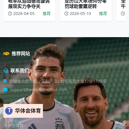
岐阜队迎战德岛漩涡
亚历山大单场50分零
圣
展现实力争夺关
罚球助雷霆逆转
牛
2026-04-05
推荐
2026-05-10
推荐
2
推荐网站
联系我们
安徽省合肥市蜀山区科技路230号智慧大厦17层1703室
support@www.table7nyc.com
华体会体育