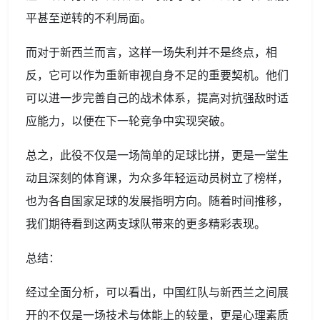
平甚至逆转的不利局面。
而对于新西兰而言，这样一场失利并不是终点，相
反，它可以作为重新审视自身不足的重要契机。他们
可以进一步完善自己的战术体系，提高对抗强敌时适
应能力，以便在下一轮竞争中实现突破。
总之，此役不仅是一场简单的足球比拼，更是一堂生
动且深刻的体育课，为众多年轻运动员树立了榜样，
也为各自国家足球的发展指明方向。随着时间推移，
我们期待看到这两支球队带来的更多精彩表现。
总结：
经过全面分析，可以看出，中国红队与新西兰之间展
开的不仅是一场技术与体能上的较量，更是心理素质