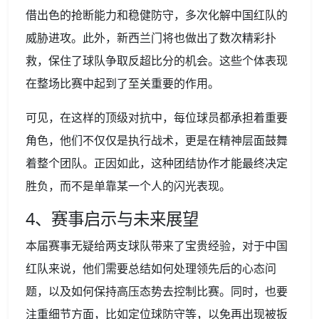
借出色的抢断能力和稳健防守，多次化解中国红队的
威胁进攻。此外，新西兰门将也做出了数次精彩扑
救，保住了球队争取反超比分的机会。这些个体表现
在整场比赛中起到了至关重要的作用。
可见，在这样的顶级对抗中，每位球员都承担着重要
角色，他们不仅仅是执行战术，更是在精神层面鼓舞
着整个团队。正因如此，这种团结协作才能最终决定
胜负，而不是单靠某一个人的闪光表现。
4、赛事启示与未来展望
本届赛事无疑给两支球队带来了宝贵经验，对于中国
红队来说，他们需要总结如何处理领先后的心态问
题，以及如何保持高压态势去控制比赛。同时，也要
注重细节方面，比如定位球防守等，以免再出现被扳