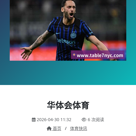
华体会体育
2026-04-30 11:32
6 次阅读
首页
/
体育快讯