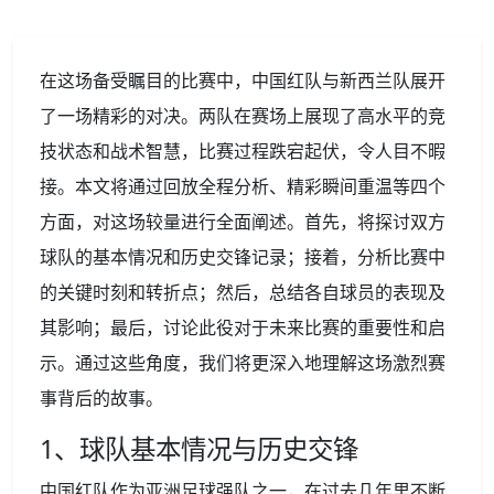
在这场备受瞩目的比赛中，中国红队与新西兰队展开
了一场精彩的对决。两队在赛场上展现了高水平的竞
技状态和战术智慧，比赛过程跌宕起伏，令人目不暇
接。本文将通过回放全程分析、精彩瞬间重温等四个
方面，对这场较量进行全面阐述。首先，将探讨双方
球队的基本情况和历史交锋记录；接着，分析比赛中
的关键时刻和转折点；然后，总结各自球员的表现及
其影响；最后，讨论此役对于未来比赛的重要性和启
示。通过这些角度，我们将更深入地理解这场激烈赛
事背后的故事。
1、球队基本情况与历史交锋
中国红队作为亚洲足球强队之一，在过去几年里不断