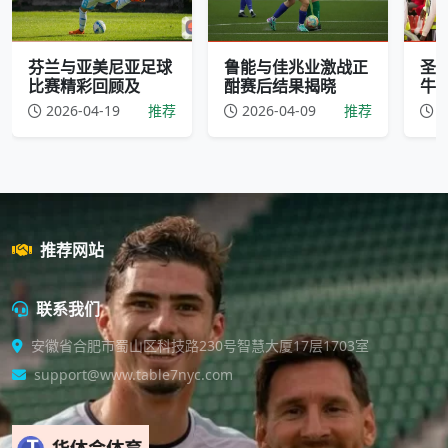
芬兰与亚美尼亚足球
鲁能与佳兆业激战正
圣
比赛精彩回顾及
酣赛后结果揭晓
牛
2026-04-19
推荐
2026-04-09
推荐
2
推荐网站
联系我们
安徽省合肥市蜀山区科技路230号智慧大厦17层1703室
support@www.table7nyc.com