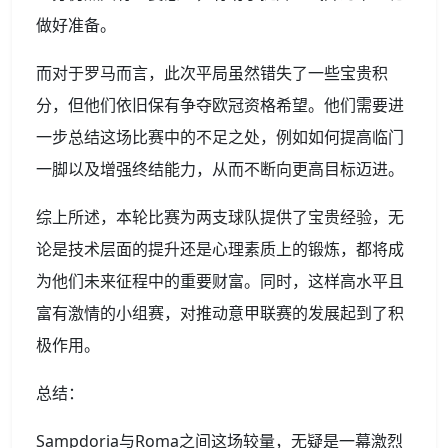
做好准备。
而对于罗马而言，此次平局虽然错失了一些宝贵积
分，但他们依旧保有争夺欧冠资格希望。他们需要进
一步总结这场比赛中的不足之处，例如如何提高临门
一脚以及增强终结能力，从而不断向更高目标迈进。
综上所述，本轮比赛为两支球队提供了宝贵经验，无
论是技术层面的提升还是心理素质上的锻炼，都将成
为他们未来征程中的重要财富。同时，这样高水平且
富有激情的小组赛，对推动意甲联赛的发展起到了积
极作用。
总结：
Sampdoria与Roma之间这场较量，无疑是一幕激烈