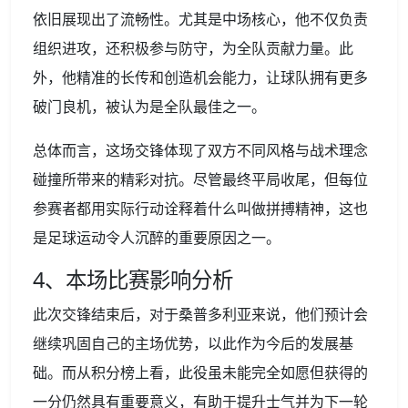
依旧展现出了流畅性。尤其是中场核心，他不仅负责
组织进攻，还积极参与防守，为全队贡献力量。此
外，他精准的长传和创造机会能力，让球队拥有更多
破门良机，被认为是全队最佳之一。
总体而言，这场交锋体现了双方不同风格与战术理念
碰撞所带来的精彩对抗。尽管最终平局收尾，但每位
参赛者都用实际行动诠释着什么叫做拼搏精神，这也
是足球运动令人沉醉的重要原因之一。
4、本场比赛影响分析
此次交锋结束后，对于桑普多利亚来说，他们预计会
继续巩固自己的主场优势，以此作为今后的发展基
础。而从积分榜上看，此役虽未能完全如愿但获得的
一分仍然具有重要意义，有助于提升士气并为下一轮