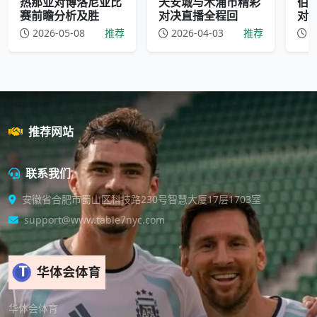
热那亚对博洛尼亚比
天安城与木浦市精彩
伯
赛前瞻分析及胜
对决直播全程回
对
2026-05-08
推荐
2026-04-03
推荐
2
推荐网站
联系我们
安徽省合肥市蜀山区科技路230号智慧大厦17层1703室
support@www.table7nyc.com
华体会体育