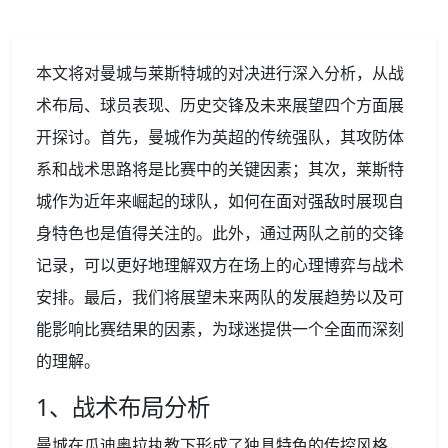
本文将对曼城与莱斯特城的对决进行深入分析，从战
术布局、球员表现、历史交锋及未来展望四个方面展
开探讨。首先，曼城作为英超的传统强队，其攻防体
系和战术思路将是比赛中的关键因素；其次，莱斯特
城作为近年来崛起的球队，如何在面对强敌时展现自
身特色也是值得关注的。此外，通过两队之前的交锋
记录，可以更好地理解双方在场上的心理博弈与战术
安排。最后，我们将展望未来两队的发展趋势以及可
能影响比赛结果的因素，为球迷提供一个全面而深刻
的理解。
1、战术布局分析
曼城在瓜迪奥拉执教下形成了独具特色的传控风格，