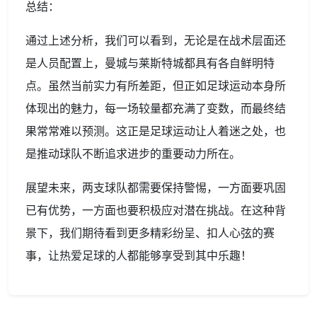
总结：
通过上述分析，我们可以看到，无论是在战术层面还
是人员配置上，曼城与莱斯特城都具有各自鲜明特
点。虽然当前实力有所差距，但正如足球运动本身所
体现出的魅力，每一场较量都充满了变数，而最终结
果常常难以预测。这正是足球运动让人着迷之处，也
是推动球队不断追求进步的重要动力所在。
展望未来，两支球队都需要保持警惕，一方面要巩固
已有优势，一方面也要积极应对潜在挑战。在这种背
景下，我们期待看到更多精彩纷呈、扣人心弦的赛
事，让热爱足球的人都能够享受到其中乐趣！